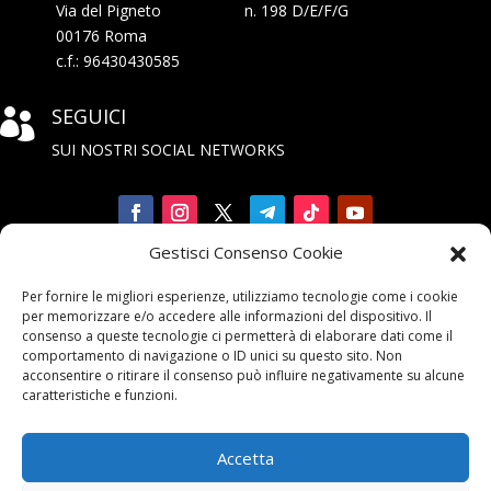
Via del Pigneto n. 198 D/E/F/G
00176 Roma
c.f.: 96430430585
SEGUICI

SUI NOSTRI SOCIAL NETWORKS
Gestisci Consenso Cookie
Iscriviti

Per fornire le migliori esperienze, utilizziamo tecnologie come i cookie
alla Newsletter
per memorizzare e/o accedere alle informazioni del dispositivo. Il
consenso a queste tecnologie ci permetterà di elaborare dati come il
comportamento di navigazione o ID unici su questo sito. Non
acconsentire o ritirare il consenso può influire negativamente su alcune
caratteristiche e funzioni.
Accetta