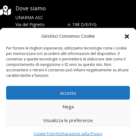
Dove siamo
Dove siamo


UNARMA ASC
UNARMA ASC
Via del Pigneto n. 198 D/E/F/G
Via del Pigneto n. 198 D/E/F/G
00176 Roma
00176 Roma
Gestisci Consenso Cookie
c.f.: 96430430585
c.f.: 96430430585
Per fornire le migliori esperienze, utilizziamo tecnologie come i cookie
SEGUICI
SEGUICI
per memorizzare e/o accedere alle informazioni del dispositivo. Il


consenso a queste tecnologie ci permetterà di elaborare dati come il
SUI NOSTRI SOCIAL NETWORKS
SUI NOSTRI SOCIAL NETWORKS
comportamento di navigazione o ID unici su questo sito. Non
acconsentire o ritirare il consenso può influire negativamente su alcune
caratteristiche e funzioni.
Accetta
Iscriviti
Iscriviti


Nega
alla Newsletter
alla Newsletter
Visualizza le preferenze
Cookie Policy
Dichiarazione sulla Privacy