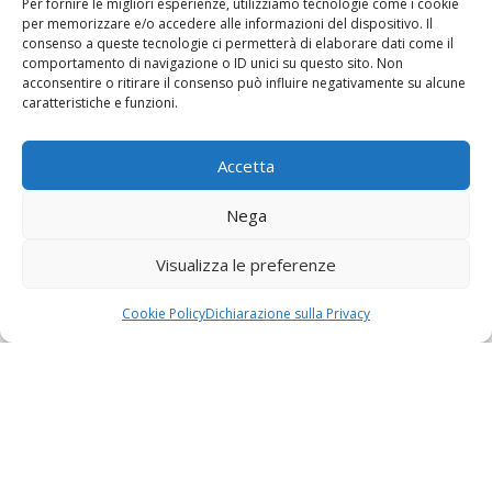
Per fornire le migliori esperienze, utilizziamo tecnologie come i cookie
garantire condizioni agevolate per
per memorizzare e/o accedere alle informazioni del dispositivo. Il
l’accesso al credito e una
consenso a queste tecnologie ci permetterà di elaborare dati come il
comportamento di navigazione o ID unici su questo sito. Non
consulenza professionale
acconsentire o ritirare il consenso può influire negativamente su alcune
personalizzata. L’accordo prevede
caratteristiche e funzioni.
Indietro
1
2
3
4
5
assistenza nella valutazione delle
migliori soluzioni di finanziamento
Accetta
disponibili, con particolare
6
7
8
9
10
11
12
attenzione alla tutela del cliente, alla
Nega
sostenibilità della rata e al
13
14
15
16
17
18
miglioramento dell’equilibrio
Visualizza le preferenze
economico familiare. Prodotti
19
20
21
22
23
24
disponibili: * Cessione del Quinto *
Cookie Policy
Dichiarazione sulla Privacy
Delega di Pagamento * Prestiti
25
26
27
Avanti
Personali * Prestiti di
Consolidamento Accedi all’area
riservata per consultare i dettagli
della convenzione, le condizioni
dedicate agli iscritti e richiedere una
valutazione gratuita e senza