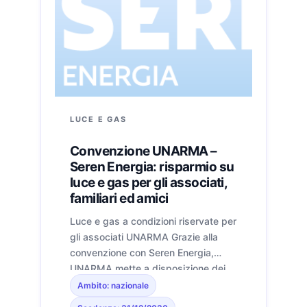
LUCE E GAS
Convenzione UNARMA –
Seren Energia: risparmio su
luce e gas per gli associati,
familiari ed amici
Luce e gas a condizioni riservate per
gli associati UNARMA Grazie alla
convenzione con Seren Energia,
UNARMA mette a disposizione dei
propri associati, dei loro familiari e
Ambito: nazionale
amici offerte esclusive su energia