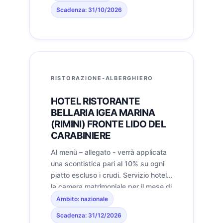
lettini (anziché €450), in postazioni
Scadenza: 31/10/2026
non laterali, dalla 5' fila in poi,
secondo disponibilità e fino a
esaurimento. il nostro stabilimento
solitamente resta aperto fino alla
prima settimana di novembre. Bar,
ristorante e pizzeria aperti tutti i
RISTORAZIONE-ALBERGHIERO
giorni. Dal momento che hanno
chiuso la viabilità nelle stradine
HOTEL RISTORANTE
retrostanti i bagni, abbiamo una
BELLARIA IGEA MARINA
navetta gratuita per tutti i nostri
(RIMINI) FRONTE LIDO DEL
clienti.
CARABINIERE
Al menù – allegato - verrà applicata
una scontistica pari al 10% su ogni
piatto escluso i crudi. Servizio hotel
la camera matrimoniale per il mese di
luglio invece di 85€ a notte, vi
Ambito: nazionale
proponiamo 75€ comprensivo di
Scadenza: 31/12/2026
pernottamento e prima colazione.