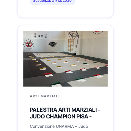
Scadenza: 31/12/2030
elettrica e gas: tariffe dedicate,
assistenza domiciliare inclusa ed
energia 100% rinnovabile certificata.
💰 Tariffe esclusive Prezzi riservati
non disponibili al pubblico generale.
🎧 Assistenza dedicata Supporto
riservato per emergenze e necessità
di fornitura. ✅ Trasparenza totale
Nessun costo nascosto, tutela degli
interessi degli associati. 🌿 Energia
100% green Fonti rinnovabili
certificate, senza costi aggiuntivi.
Richiedi informazioni
ARTI MARZIALI
PALESTRA ARTI MARZIALI -
JUDO CHAMPION PISA -
Convenzione UNARMA – Judo