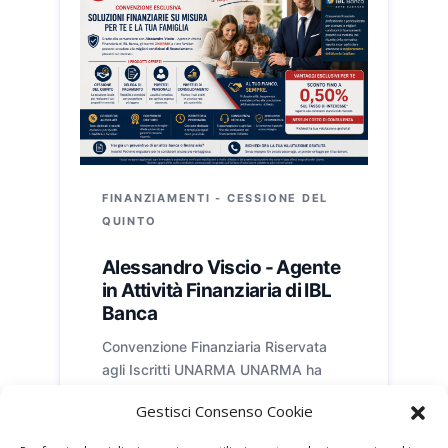
FINANZIAMENTI - CESSIONE DEL
QUINTO
Alessandro Viscio - Agente
in Attività Finanziaria di IBL
Banca
Convenzione Finanziaria Riservata
agli Iscritti UNARMA UNARMA ha
attivato una convenzione dedicata ai
Gestisci Consenso Cookie
propri iscritti e ai loro familiari con
Alessandro Viscio, finalizzata a
Ambito: nazionale