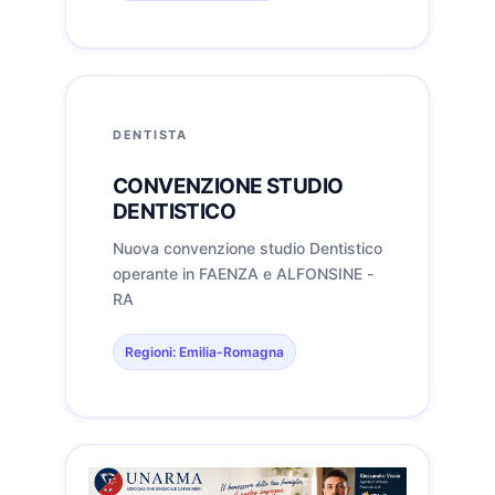
Nel mese di agosto invece di 100€ a
notte, vi proponiamo 90€ a notte per
la camera matrimoniale, sempre
compressivo di pernottamento e
prima colazione.
DENTISTA
CONVENZIONE STUDIO
DENTISTICO
Nuova convenzione studio Dentistico
operante in FAENZA e ALFONSINE -
RA
Regioni: Emilia-Romagna