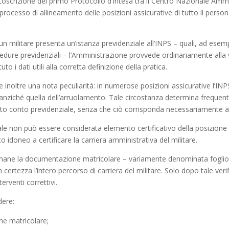
sottoscrizione del primo Protocollo d’Intesa tra il Centro Nazionale Ammi
rocesso di allineamento delle posizioni assicurative di tutto il persona
un militare presenta un’istanza previdenziale all’INPS – quali, ad ese
ocedure previdenziali – l’Amministrazione provvede ordinariamente alla
to i dati utili alla corretta definizione della pratica.
e inoltre una nota peculiarità: in numerose posizioni assicurative l’IN
 anziché quella dell’arruolamento. Tale circostanza determina frequen
tratto conto previdenziale, senza che ciò corrisponda necessariamente 
ale non può essere considerata elemento certificativo della posizione p
idoneo a certificare la carriera amministrativa del militare.
imane la documentazione matricolare – variamente denominata foglio ma
n certezza l’intero percorso di carriera del militare. Solo dopo tale ver
terventi correttivi.
dere:
ne matricolare;