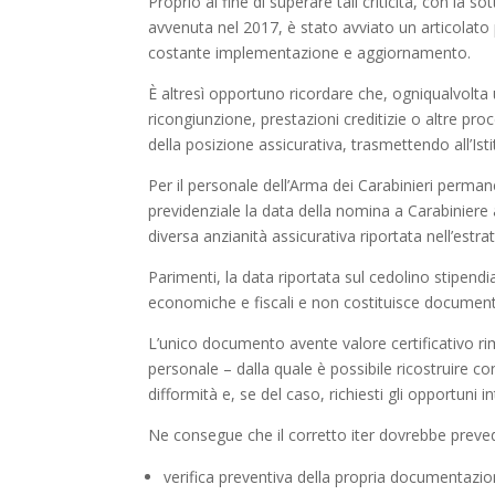
Proprio al fine di superare tali criticità, con la 
avvenuta nel 2017, è stato avviato un articolato p
costante implementazione e aggiornamento.
È altresì opportuno ricordare che, ogniqualvolta 
ricongiunzione, prestazioni creditizie o altre pr
della posizione assicurativa, trasmettendo all’Istitu
Per il personale dell’Arma dei Carabinieri perman
previdenziale la data della nomina a Carabiniere
diversa anzianità assicurativa riportata nell’es
Parimenti, la data riportata sul cedolino stipendi
economiche e fiscali e non costituisce documento 
L’unico documento avente valore certificativo r
personale – dalla quale è possibile ricostruire co
difformità e, se del caso, richiesti gli opportuni in
Ne consegue che il corretto iter dovrebbe preve
verifica preventiva della propria documentazio