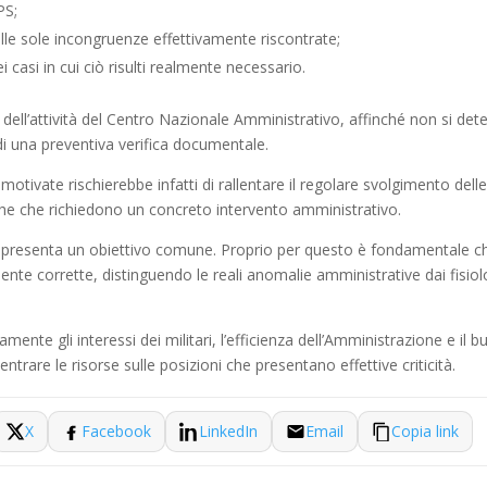
PS;
lle sole incongruenze effettivamente riscontrate;
casi in cui ciò risulti realmente necessario.
dell’attività del Centro Nazionale Amministrativo, affinché non si deter
i una preventiva verifica documentale.
vate rischierebbe infatti di rallentare il regolare svolgimento delle at
iche che richiedono un concreto intervento amministrativo.
e rappresenta un obiettivo comune. Proprio per questo è fondamentale c
te corrette, distinguendo le reali anomalie amministrative dai fisiolo
nte gli interessi dei militari, l’efficienza dell’Amministrazione e il
ntrare le risorse sulle posizioni che presentano effettive criticità.
X
Facebook
LinkedIn
Email
Copia link