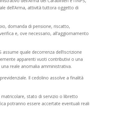
nistrativo dell’Arma dei Carabinieri e l’INPS,
le dell’Arma, attività tuttora oggetto di
mpio, domanda di pensione, riscatto,
 verifica e, ove necessario, all’aggiornamento
PS assume quale decorrenza dell’iscrizione
temente apparenti vuoti contributivi o una
a una reale anomalia amministrativa.
revidenziale. Il cedolino assolve a finalità
tricolare, stato di servizio o libretto
ifica potranno essere accertate eventuali reali