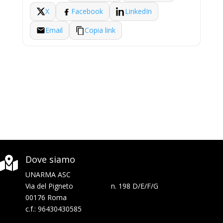
X
Facebook
LinkedIn
Email
Copia link
Dove siamo

UNARMA ASC
Via del Pigneto n. 198 D/E/F/G
00176 Roma
c.f.: 96430430585