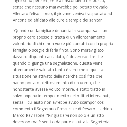
inghiottirlo per sempre e a nasconderlo nel bosco,
senza che nessuno mai avrebbe poi potuto trovarlo.
Allertato l’elisoccorso, il giovane veniva trasportato ad
Ancona ed affidato alle cure e terapie dei sanitari.
“Quando un famigliare denuncia la scomparsa di un
proprio caro spesso si tratta di un allontanamento
volontario di chi o non vuole più contatti con la propria
famiglia o sceglie di farla finita. Sono meravigliato
davvero di quanto accaduto, è doveroso dire che
quando ci giunge una segnalazione, questa viene
attentamente valutata tanto è vero che in questa
situazione ha attivato delle ricerche così fitte che
hanno portato al ritrovamento di un uomo, che
nonostante avesse voluto morire, è stato tratto in
salvo appena in tempo, merito dei militari intervenuti,
senza il cui aiuto non avrebbe avuto scampo” così
commenta il Segretario Provinciale di Pesaro e Urbino
Marco Ravizzone. “Ringraziarvi non solo è un atto
doveroso ma è sentito da parte di tutta la Segreteria