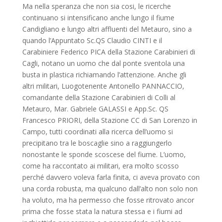
Ma nella speranza che non sia cosi, le ricerche
continuano si intensificano anche lungo il fiume
Candigliano e lungo altri affluenti del Metauro, sino a
quando l’Appuntato Sc.QS Claudio CINTI e il
Carabiniere Federico PICA della Stazione Carabinieri di
Cagli, notano un uomo che dal ponte sventola una
busta in plastica richiamando l’attenzione. Anche gli
altri militari, Luogotenente Antonello PANNACCIO,
comandante della Stazione Carabinieri di Colli al
Metauro, Mar. Gabriele GALASSI e App.Sc. QS
Francesco PRIORI, della Stazione CC di San Lorenzo in
Campo, tutti coordinati alla ricerca dell’uomo si
precipitano tra le boscaglie sino a raggiungerlo
nonostante le sponde scoscese del fiume. L’uomo,
come ha raccontato ai militari, era molto scosso
perché davvero voleva farla finita, ci aveva provato con
una corda robusta, ma qualcuno dall’alto non solo non
ha voluto, ma ha permesso che fosse ritrovato ancor
prima che fosse stata la natura stessa e i fiumi ad