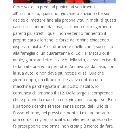
Certe volte, in preda al panico, ai sentimenti,
all’irrazionalità, qualcuno, giovane o anziano che sia
decide di mettere fine alla propria vita. In molti di questi
casi ci si allontana da casa, lasciando nello sgomento i
parenti più stretti i quali, non vedendo far rientro il
proprio caro allertano le forze dell’ordine chiedendo
disperato aiuto. E’ esattamente quello che è successo
alla famiglia di un quarantenne di Colli al Metauro, il
quale, giorni addietro, stanco della vita, aveva deciso di
farla finita una volta per tutte. Andava via da casa, con
la sua auto, e non dava più notizie di sé. Qualche
giorno dopo, un cittadino che aveva notato una
macchina parcheggiata in un posto insolito, lo
comunica chiamando il 112. Dalla targa si comprende
che è proprio la macchina del giovane scomparso. E da
lì partono ricerche ferrate, senza sosta, dal Furlo di
Fossombrone, nei pressi del ponte, i militari notano
una corda in nylon tranciata, un elemento questo che
fa presupporre che ormai non ci sia più niente da fare.