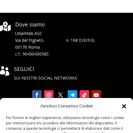
Dove siamo

UNARMA ASC
Via del Pigneto n. 198 D/E/F/G
00176 Roma
c.f.: 96430430585
SEGUICI

SUI NOSTRI SOCIAL NETWORKS
Gestisci Consenso Cookie
Iscriviti

Per fornire le migliori esperienze, utilizziamo tecnologie come i cookie
alla Newsletter
per memorizzare e/o accedere alle informazioni del dispositivo. Il
consenso a queste tecnologie ci permetterà di elaborare dati come il