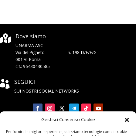
Dove siamo

UNARMA ASC
Via del Pigneto n. 198 D/E/F/G
00176 Roma
c.f.: 96430430585
SEGUICI

SUI NOSTRI SOCIAL NETWORKS
Gestisci Consenso Cookie
Iscriviti

Per fornire le migliori esperienze, utilizziamo tecnologie come i cookie