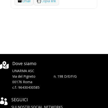
Email
Copia link
Dove siamo

UNARMA ASC
Via del Pigneto n. 198 D/E/F/G
00176 Roma
c.f.: 96430430585
SEGUICI

SUI NOSTRI SOCIAL NETWORKS