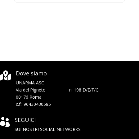
Dove siamo

UNARMA ASC
Via del Pigneto n. 198 D/E/F/G
00176 Roma
c.f.: 96430430585
SEGUICI

SUI NOSTRI SOCIAL NETWORKS