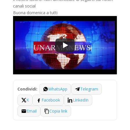
canali social
Buona domenica a tutti
WhatsApp
Telegram
Condividi:
X
Facebook
LinkedIn
Email
Copia link