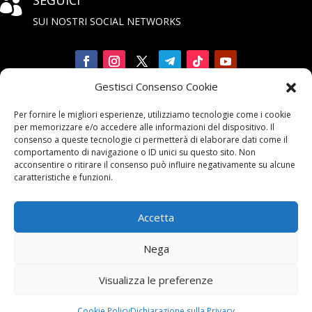

SUI NOSTRI SOCIAL NETWORKS
Gestisci Consenso Cookie
Iscriviti

Per fornire le migliori esperienze, utilizziamo tecnologie come i cookie
alla Newsletter
per memorizzare e/o accedere alle informazioni del dispositivo. Il
consenso a queste tecnologie ci permetterà di elaborare dati come il
comportamento di navigazione o ID unici su questo sito. Non
acconsentire o ritirare il consenso può influire negativamente su alcune
caratteristiche e funzioni.
Accetta
Contattaci

Nega
email:
info@unarma.it
Visualizza le preferenze
pec:
unarmaasc@pec.it
centr.: +39 06 622 80 320
Cookie Policy
Dichiarazione sulla Privacy