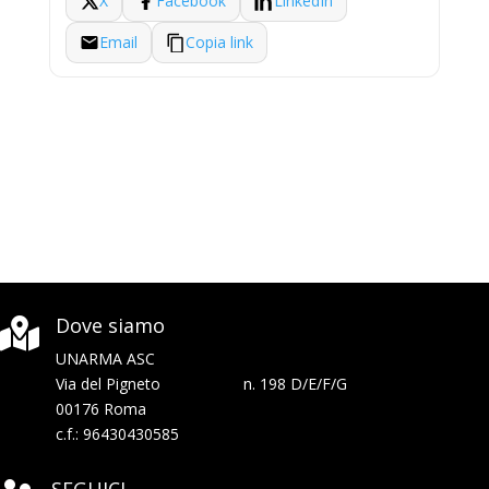
X
Facebook
LinkedIn
Email
Copia link
Dove siamo

UNARMA ASC
Via del Pigneto n. 198 D/E/F/G
00176 Roma
c.f.: 96430430585
SEGUICI