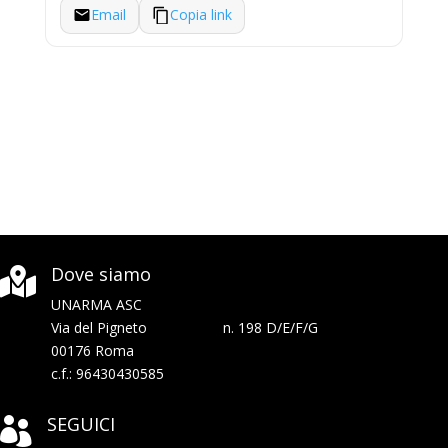
Email
Copia link
Dove siamo

UNARMA ASC
Via del Pigneto n. 198 D/E/F/G
00176 Roma
c.f.: 96430430585
SEGUICI
