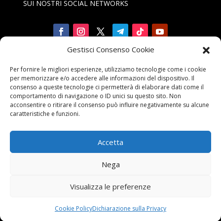
SUI NOSTRI SOCIAL NETWORKS
Gestisci Consenso Cookie
Iscriviti

Per fornire le migliori esperienze, utilizziamo tecnologie come i cookie
alla Newsletter
per memorizzare e/o accedere alle informazioni del dispositivo. Il
consenso a queste tecnologie ci permetterà di elaborare dati come il
comportamento di navigazione o ID unici su questo sito. Non
acconsentire o ritirare il consenso può influire negativamente su alcune
caratteristiche e funzioni.
Accetta
Contattaci

Nega
email:
info@unarma.it
Visualizza le preferenze
pec:
unarmaasc@pec.it
centr.: +39 06 622 80 320
Cookie Policy
Dichiarazione sulla Privacy