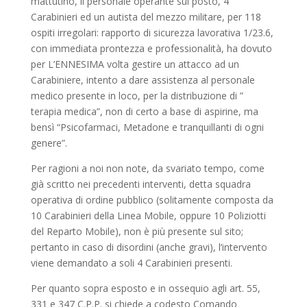
mattutino, il personale operante sul posto, 4
Carabinieri ed un autista del mezzo militare, per 118
ospiti irregolari: rapporto di sicurezza lavorativa 1/23.6,
con immediata prontezza e professionalità, ha dovuto
per L’ENNESIMA volta gestire un attacco ad un
Carabiniere, intento a dare assistenza al personale
medico presente in loco, per la distribuzione di ”
terapia medica”, non di certo a base di aspirine, ma
bensì “Psicofarmaci, Metadone e tranquillanti di ogni
genere”.
Per ragioni a noi non note, da svariato tempo, come
già scritto nei precedenti interventi, detta squadra
operativa di ordine pubblico (solitamente composta da
10 Carabinieri della Linea Mobile, oppure 10 Poliziotti
del Reparto Mobile), non è più presente sul sito;
pertanto in caso di disordini (anche gravi), l’intervento
viene demandato a soli 4 Carabinieri presenti.
Per quanto sopra esposto e in ossequio agli art. 55,
331 e 347 C.P.P. si chiede a codesto Comando