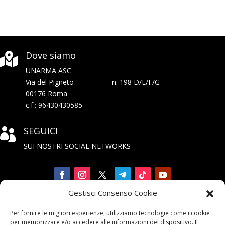
Dove siamo

UNARMA ASC
Via del Pigneto n. 198 D/E/F/G
00176 Roma
c.f.: 96430430585
SEGUICI

SUI NOSTRI SOCIAL NETWORKS
Gestisci Consenso Cookie
Iscriviti

Per fornire le migliori esperienze, utilizziamo tecnologie come i cookie
alla Newsletter
per memorizzare e/o accedere alle informazioni del dispositivo. Il