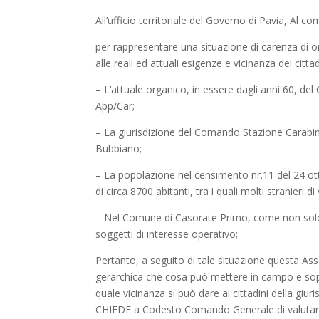
All’ufficio territoriale del Governo di Pavia, Al 
per rappresentare una situazione di carenza di 
alle reali ed attuali esigenze e vicinanza dei cit
– L’attuale organico, in essere dagli anni 60, del
App/Car;
– La giurisdizione del Comando Stazione Carabi
Bubbiano;
– La popolazione nel censimento nr.11 del 24 ott
di circa 8700 abitanti, tra i quali molti stranieri di
– Nel Comune di Casorate Primo, come non solo g
soggetti di interesse operativo;
Pertanto, a seguito di tale situazione questa Ass
gerarchica che cosa può mettere in campo e sopp
quale vicinanza si può dare ai cittadini della gi
CHIEDE a Codesto Comando Generale di valutare c