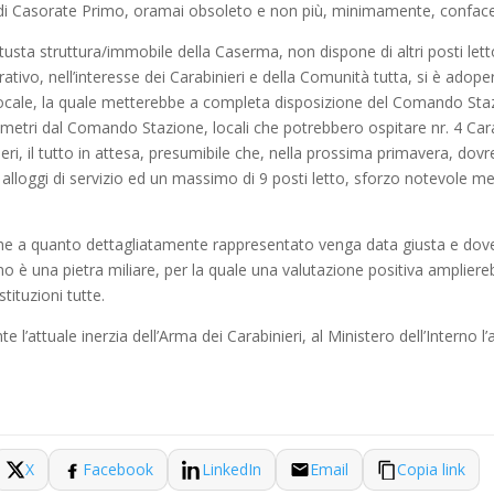
di Casorate Primo, oramai obsoleto e non più, minimamente, confacente
tusta struttura/immobile della Caserma, non dispone di altri posti letto 
tivo, nell’interesse dei Carabinieri e della Comunità tutta, si è adoper
ria locale, la quale metterebbe a completa disposizione del Comando 
 metri dal Comando Stazione, locali che potrebbero ospitare nr. 4 Carab
eri, il tutto in attesa, presumibile che, nella prossima primavera, dov
r. 2 alloggi di servizio ed un massimo di 9 posti letto, sforzo notevol
che a quanto dettagliatamente rappresentato venga data giusta e dove
adino è una pietra miliare, per la quale una valutazione positiva amplie
stituzioni tutte.
l’attuale inerzia dell’Arma dei Carabinieri, al Ministero dell’Interno l
X
Facebook
LinkedIn
Email
Copia link