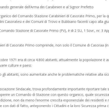
comando generale dell’Arma dei Carabinieri e al Signor Prefetto
organico del Comando Stazione Carabinieri di Casorate Primo, per la q
tadini Casoratesi e dei Comuni di Trovo e Bubbiano facenti capo alla giu
 Comando Stazione di Casorate Primo (PV), è di 2 SU, 1 Sovr., nr. 3 App/
nieri di Casorate Primo comprende, non solo il Comune di Casoraa (i
obre 1971 era di circa 4.800 abitanti, attualmente la popolazione è au
 varie culture e paesi;
li abitanti, sono aumentate anche le problematiche relative alla sic
ociazione Sindacale, trova profondamente importante riportare tale situ
erire un Comando di Stazione con questo organico, quale sicurezza e c
urisdizione, non da meno l’enorme crescita esponenziale dei residenti e
on dati di fatto, anteponendo i Cittadini e la loro Sicurezza prima c