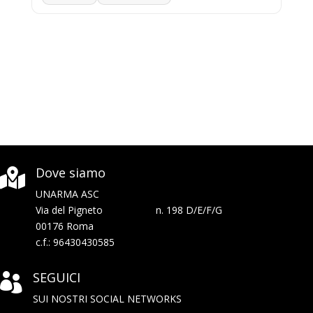
Dove siamo

UNARMA ASC
Via del Pigneto n. 198 D/E/F/G
00176 Roma
c.f.: 96430430585
SEGUICI

SUI NOSTRI SOCIAL NETWORKS