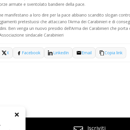
forze armate e sventolato bandiere della pace.
he manifestano a loro dire per la pace abbiano scandito slogan contro
teggiamenti pretestuosi che attaccano l’Arma dei Carabinieri e di conseg
ittadini. Ben venga un nuovo presidio dell’Arma dei Carabinieri che porta
Associazione sindacale Carabinieri
X
Facebook
LinkedIn
Email
Copia link
r
SEGUICI
Iscriviti