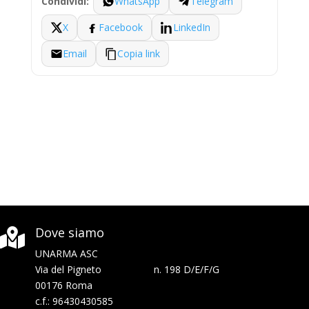
WhatsApp
Telegram
Condividi:
X
Facebook
LinkedIn
Email
Copia link
Dove siamo

UNARMA ASC
Via del Pigneto n. 198 D/E/F/G
00176 Roma
c.f.: 96430430585