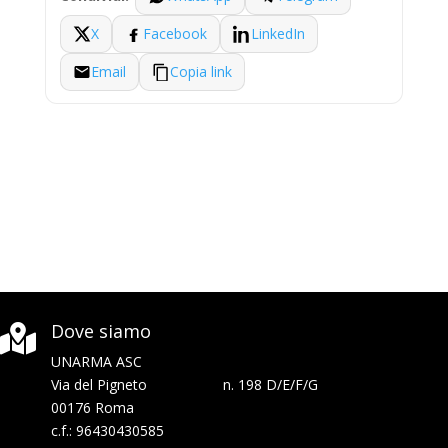
X
Facebook
LinkedIn
Email
Copia link
Dove siamo

UNARMA ASC
Via del Pigneto n. 198 D/E/F/G
00176 Roma
c.f.: 96430430585