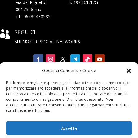
Via del Pigneto n. 198 D/E/F/G
00176 Roma
c.f.: 96430430585
SEGUICI

SUI NOSTRI SOCIAL NETWORKS
Gestisci Consenso Cookie
Iscriviti

Per fornire le migliori esperienze, utilizziamo tecnologie come i cookie
alla Newsletter
per memorizzare e/o accedere alle informazioni del dispositivo. Il
consenso a queste tecnologie ci permetterà di elaborare dati come il
comportamento di navigazione o ID unici su questo sito. Non
acconsentire o ritirare il consenso può influire negativamente su alcune
caratteristiche e funzioni.
Accetta