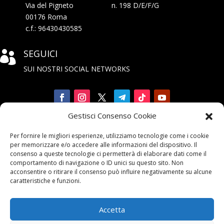
Via del Pigneto n. 198 D/E/F/G
00176 Roma
c.f.: 96430430585
SEGUICI

SUI NOSTRI SOCIAL NETWORKS
Gestisci Consenso Cookie
Iscriviti

Per fornire le migliori esperienze, utilizziamo tecnologie come i cookie
alla Newsletter
per memorizzare e/o accedere alle informazioni del dispositivo. Il
consenso a queste tecnologie ci permetterà di elaborare dati come il
comportamento di navigazione o ID unici su questo sito. Non
acconsentire o ritirare il consenso può influire negativamente su alcune
caratteristiche e funzioni.
Accetta