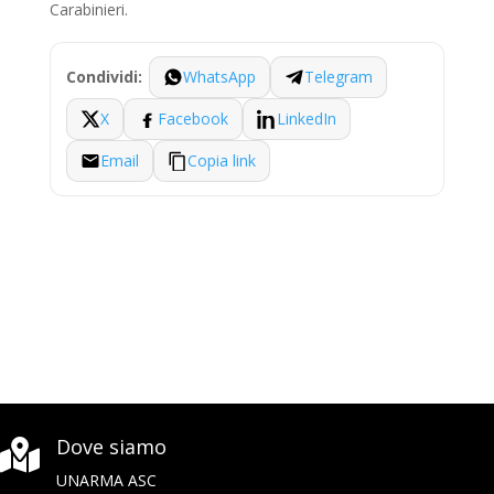
Carabinieri.
WhatsApp
Telegram
Condividi:
X
Facebook
LinkedIn
Email
Copia link
Dove siamo

UNARMA ASC