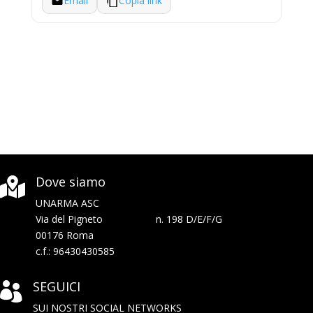
Email
Copia link
Dove siamo

UNARMA ASC
Via del Pigneto n. 198 D/E/F/G
00176 Roma
c.f.: 96430430585
SEGUICI

SUI NOSTRI SOCIAL NETWORKS