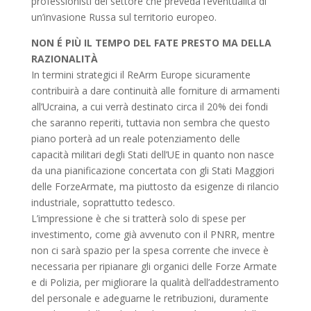
professionisti del settore che preveda l’eventualità di
un’invasione Russa sul territorio europeo.
NON É PIÙ IL TEMPO DEL FATE PRESTO MA DELLA
RAZIONALITÀ
In termini strategici il ReArm Europe sicuramente
contribuirà a dare continuità alle forniture di armamenti
all’Ucraina, a cui verrà destinato circa il 20% dei fondi
che saranno reperiti, tuttavia non sembra che questo
piano porterà ad un reale potenziamento delle
capacità militari degli Stati dell’UE in quanto non nasce
da una pianificazione concertata con gli Stati Maggiori
delle ForzeArmate, ma piuttosto da esigenze di rilancio
industriale, soprattutto tedesco.
L’impressione è che si tratterà solo di spese per
investimento, come già avvenuto con il PNRR, mentre
non ci sarà spazio per la spesa corrente che invece è
necessaria per ripianare gli organici delle Forze Armate
e di Polizia, per migliorare la qualità dell’addestramento
del personale e adeguarne le retribuzioni, duramente