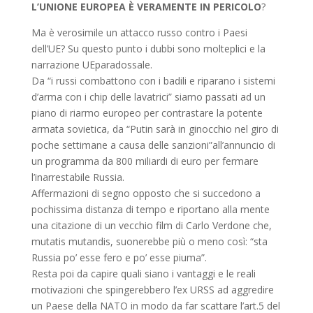
L’UNIONE EUROPEA È VERAMENTE IN PERICOLO
?
Ma è verosimile un attacco russo contro i Paesi
dell’UE? Su questo punto i dubbi sono molteplici e la
narrazione UEparadossale.
Da “i russi combattono con i badili e riparano i sistemi
d’arma con i chip delle lavatrici” siamo passati ad un
piano di riarmo europeo per contrastare la potente
armata sovietica, da “Putin sarà in ginocchio nel giro di
poche settimane a causa delle sanzioni”all’annuncio di
un programma da 800 miliardi di euro per fermare
l’inarrestabile Russia.
Affermazioni di segno opposto che si succedono a
pochissima distanza di tempo e riportano alla mente
una citazione di un vecchio film di Carlo Verdone che,
mutatis mutandis, suonerebbe più o meno così: “sta
Russia po’ esse fero e po’ esse piuma”.
Resta poi da capire quali siano i vantaggi e le reali
motivazioni che spingerebbero l’ex URSS ad aggredire
un Paese della NATO in modo da far scattare l’art.5 del