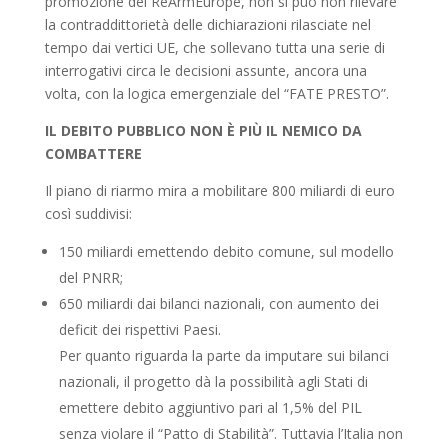
promozione del ReArmEurope, non si può non rilevare
la contraddittorietà delle dichiarazioni rilasciate nel
tempo dai vertici UE, che sollevano tutta una serie di
interrogativi circa le decisioni assunte, ancora una
volta, con la logica emergenziale del “FATE PRESTO”.
IL DEBITO PUBBLICO NON È PIÙ IL NEMICO DA
COMBATTERE
Il piano di riarmo mira a mobilitare 800 miliardi di euro
così suddivisi:
150 miliardi emettendo debito comune, sul modello
del PNRR;
650 miliardi dai bilanci nazionali, con aumento dei
deficit dei rispettivi Paesi.
Per quanto riguarda la parte da imputare sui bilanci
nazionali, il progetto dà la possibilità agli Stati di
emettere debito aggiuntivo pari al 1,5% del PIL
senza violare il “Patto di Stabilità”. Tuttavia l’Italia non