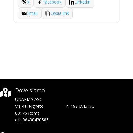
X
Facebook
LinkedIn
Email
Copia link
Dove siamo

UNARMA ASC
Via del Pigneto n. 198 D/E/F/G
00176 Roma
c.f.: 96430430585