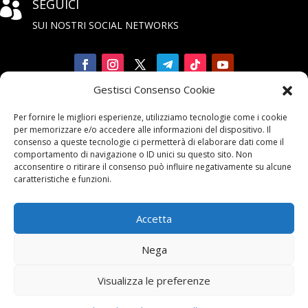
SEGUICI

SUI NOSTRI SOCIAL NETWORKS
Gestisci Consenso Cookie
Iscriviti

Per fornire le migliori esperienze, utilizziamo tecnologie come i cookie
alla Newsletter
per memorizzare e/o accedere alle informazioni del dispositivo. Il
consenso a queste tecnologie ci permetterà di elaborare dati come il
comportamento di navigazione o ID unici su questo sito. Non
acconsentire o ritirare il consenso può influire negativamente su alcune
caratteristiche e funzioni.
Accetta
Contattaci

Nega
email:
info@unarma.it
Visualizza le preferenze
pec:
unarmaasc@pec.it
centr.: +39 06 622 80 320