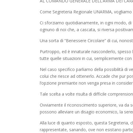
AL COMANDO GENERALE DELL’ARMA DEI CAR
Come Segreteria Regionale UNARMA, vogliamo og
Ci sforziamo quotidianamente, in ogni modo, di f
ognuno di noi che, a cascata, si riversa positiva
Una sorta di “Benessere Circolare” di cui, nonost
Purtroppo, ed è innaturale nasconderlo, spesso l
tutte quelle situazioni in cui, semplicemente con
Nel caso specifico parliamo della possibilità di
colui che riesce ad ottenerlo. Accade che pur po
l’opzione premiante non venga presa in conside
Tale scelta a volte risulta di difficile comprens
Ovviamente il riconoscimento superiore, va da sé,
possono alleviare un disagio economico, la seren
Alla luce di quanto esposto, questa Segreteria, c
rappresentate, sanando, ove non esistano particol