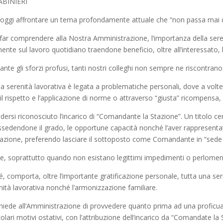
ABINIERI
gi affrontare un tema profondamente attuale che “non passa mai di
ar comprendere alla Nostra Amministrazione, l’importanza della sereni
mente sul lavoro quotidiano traendone beneficio, oltre all’interessato
ante gli sforzi profusi, tanti nostri colleghi non sempre ne riscontrano
a serenità lavorativa è legata a problematiche personali, dove a volt
 il rispetto e l’applicazione di norme o attraverso “giusta” ricompensa,
 vedersi riconosciuto l’incarico di “Comandante la Stazione”. Un titol
ssedendone il grado, le opportune capacità nonché l’aver rappresentat
razione, preferendo lasciare il sottoposto come Comandante in “sede
ione, soprattutto quando non esistano legittimi impedimenti o perlomeno
 comporta, oltre l’importante gratificazione personale, tutta una serie
ità lavorativa nonché l’armonizzazione familiare.
hiede all’Amministrazione di provvedere quanto prima ad una proficua r
ari motivi ostativi, con l’attribuzione dell’incarico da “Comandate la S