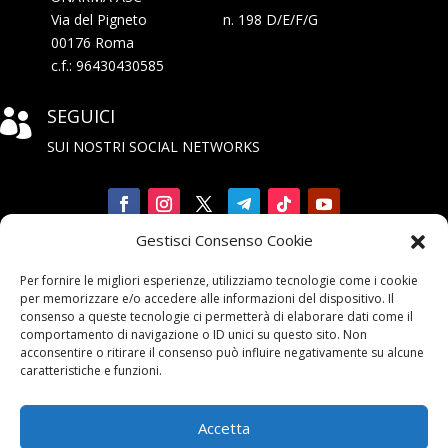
Via del Pigneto n. 198 D/E/F/G
00176 Roma
c.f.: 96430430585
SEGUICI

SUI NOSTRI SOCIAL NETWORKS
Gestisci Consenso Cookie
Iscriviti

Per fornire le migliori esperienze, utilizziamo tecnologie come i cookie
alla Newsletter
per memorizzare e/o accedere alle informazioni del dispositivo. Il
consenso a queste tecnologie ci permetterà di elaborare dati come il
comportamento di navigazione o ID unici su questo sito. Non
acconsentire o ritirare il consenso può influire negativamente su alcune
caratteristiche e funzioni.
Accetta