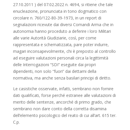
27.10.2011 ) del 07.02.2022 n. 4694, si ritiene che tale
enucleazione, pronunciata in tono dogmatico con
circolare n. 760/122-80-39-1973, in un report di
segnalazioni ricevute dai diversi Comandi Arma che in
autonomia hanno proceduto a deferire i loro Militari
alle varie Autorità Giudiziarie, così, per come
rappresentata e schematizzata, pare poter indurre,
magari inconsapevolmente, chi è preposto al controllo
ad eseguire valutazioni personali circa la legittimità
delle Interrogazioni “SDI” eseguite dai propri
dipendenti, non solo “fuori” dai dettami della
normativa, ma anche senza basilari principi di diritto.
Le casistiche osservate, infatti, sembrano non fornire
dati qualificati, forse perché estranee alle valutazioni di
merito delle sentenze, ancorché di primo grado, che
sembrano non dare conto della corretta disamina
dell’elemento psicologico del reato di cui all’art. 615 ter.
C.p.