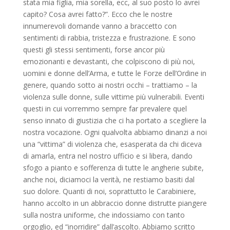
stata mia figlia, mia sorella, ecc, al suo posto lo avrei
capito? Cosa avrei fatto?”. Ecco che le nostre
innumerevoli domande vanno a braccetto con
sentimenti di rabbia, tristezza e frustrazione. E sono
questi gli stessi sentimenti, forse ancor più
emozionanti e devastanti, che colpiscono di più noi,
uomini e donne dell’Arma, e tutte le Forze dell’Ordine in
genere, quando sotto ai nostri occhi – trattiamo – la
violenza sulle donne, sulle vittime più vulnerabili. Eventi
questi in cui vorremmo sempre far prevalere quel
senso innato di giustizia che ci ha portato a scegliere la
nostra vocazione. Ogni qualvolta abbiamo dinanzi a noi
una “vittima” di violenza che, esasperata da chi diceva
di amarla, entra nel nostro ufficio e si libera, dando
sfogo a pianto e sofferenza di tutte le angherie subite,
anche noi, diciamoci la verità, ne restiamo basiti dal
suo dolore. Quanti di noi, soprattutto le Carabiniere,
hanno accolto in un abbraccio donne distrutte piangere
sulla nostra uniforme, che indossiamo con tanto
orgoglio, ed “inorridire” dall’ascolto. Abbiamo scritto