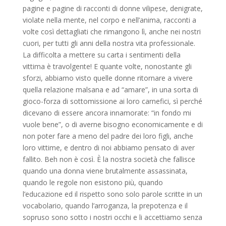
pagine e pagine di racconti di donne vilipese, denigrate,
violate nella mente, nel corpo e nell’anima, racconti a
volte così dettagliati che rimangono lì, anche nei nostri
cuori, per tutti gli anni della nostra vita professionale.
La difficolta a mettere su carta i sentimenti della
vittima è travolgente! E quante volte, nonostante gli
sforzi, abbiamo visto quelle donne ritornare a vivere
quella relazione malsana e ad “amare”, in una sorta di
gioco-forza di sottomissione ai loro carnefici, sì perché
dicevano di essere ancora innamorate: “in fondo mi
vuole bene”, o di averne bisogno economicamente e di
non poter fare a meno del padre dei loro figli, anche
loro vittime, e dentro di noi abbiamo pensato di aver
fallito. Beh non è così. È la nostra società che fallisce
quando una donna viene brutalmente assassinata,
quando le regole non esistono più, quando
l’educazione ed il rispetto sono solo parole scritte in un
vocabolario, quando l’arroganza, la prepotenza e il
sopruso sono sotto i nostri occhi e li accettiamo senza