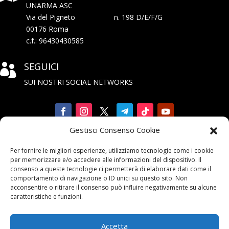
UNARMA ASC
Via del Pigneto n. 198 D/E/F/G
00176 Roma
c.f.: 96430430585
SEGUICI

SUI NOSTRI SOCIAL NETWORKS
Gestisci Consenso Cookie
Iscriviti

Per fornire le migliori esperienze, utilizziamo tecnologie come i cookie
alla Newsletter
per memorizzare e/o accedere alle informazioni del dispositivo. Il
consenso a queste tecnologie ci permetterà di elaborare dati come il
comportamento di navigazione o ID unici su questo sito. Non
acconsentire o ritirare il consenso può influire negativamente su alcune
caratteristiche e funzioni.
Accetta