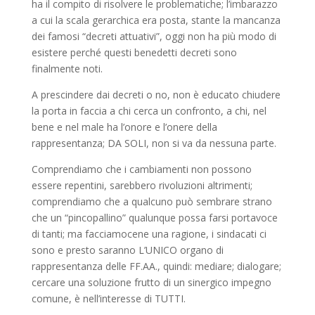
ha il compito di risolvere le problematiche; l’imbarazzo
a cui la scala gerarchica era posta, stante la mancanza
dei famosi “decreti attuativi”, oggi non ha più modo di
esistere perché questi benedetti decreti sono
finalmente noti.
A prescindere dai decreti o no, non è educato chiudere
la porta in faccia a chi cerca un confronto, a chi, nel
bene e nel male ha l’onore e l’onere della
rappresentanza; DA SOLI, non si va da nessuna parte.
Comprendiamo che i cambiamenti non possono
essere repentini, sarebbero rivoluzioni altrimenti;
comprendiamo che a qualcuno può sembrare strano
che un “pincopallino” qualunque possa farsi portavoce
di tanti; ma facciamocene una ragione, i sindacati ci
sono e presto saranno L’UNICO organo di
rappresentanza delle FF.AA., quindi: mediare; dialogare;
cercare una soluzione frutto di un sinergico impegno
comune, è nell’interesse di TUTTI.