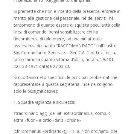
in servizio al 10° Reggimento Campania.
Si premette che non è intento della presente, entrare in
merito alla gestione del personale, né dei servizi, né
tantomeno di quanto essere di squisita peculiarità della
linea di comando; bensì sensibilizzare chi ha
l’incombenza di tale onere, ad una più attenta
osservanza di quanto “RACCOMANDATO” dall’Illustre
Sig. Comandante Generale – Gen.C.A. Teo Luzi, nella,
tanto famosa quanto vittima d’oblio, nota n. 59/101-
222-33-1971 datata 27.03.23.
Si riportano nello specifico, le principali problematiche
rappresentate a questa segreteria – (se ne colgono
solo le piùsignificative):
1. Squadra vigilanza e sicurezza:
straordinàrio agg. [dal lat. extraordinarius, comp. di
extra «fuori» e ordo -dĭnis «ordine»
(cfr. ordinarius «ordinario»)]. – 1. a. Non ordinario, che