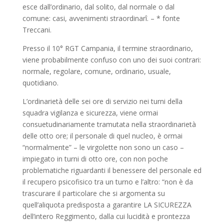
esce dall’ordinario, dal solito, dal normale o dal
comune: casi, avvenimenti straordinarî. – * fonte
Treccani.
Presso il 10° RGT Campania, il termine straordinario,
viene probabilmente confuso con uno dei suoi contrari:
normale, regolare, comune, ordinario, usuale,
quotidiano.
L’ordinarietà delle sei ore di servizio nei turni della
squadra vigilanza e sicurezza, viene ormai
consuetudinariamente tramutata nella straordinarietà
delle otto ore; il personale di quel nucleo, è ormai
“normalmente” – le virgolette non sono un caso –
impiegato in turni di otto ore, con non poche
problematiche riguardanti il benessere del personale ed
il recupero psicofisico tra un turno e l’altro: “non è da
trascurare il particolare che si argomenta su
quell’aliquota predisposta a garantire LA SICUREZZA
dell’intero Reggimento, dalla cui lucidità e prontezza