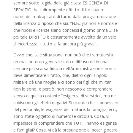
sempre sotto l’egida della già citata ESIGENZA DI
SERVIZIO, ha il dirompente effetto di far sparire il
nome del malcapitato di turno dalla programmazione
della licenza o riposo che sia: “N.B.: già non è normale
che riposi e licenze siano concessi il giorno prima … se
poi tale DIRITTO è costantemente avvolto da un velo
di incertezza, il tutto si fa ancora più grave”.
Ovvio che, tale situazione, non può che tramutarsi in
un malcontento generalizzato e diffuso ed in una
sempre più scarsa fiducia nell’Amministrazione; non si
deve dimenticare il fatto, che, dietro ogni singolo
militare c’è una moglie e ci sono dei figli che militari
non lo sono, e perciò, non riescono a comprendere il
senso di quella costante “esigenza di servizio”, ma ne
subiscono gli effetti negativi. Si ricorda che: il benessere
del personale; le esigenze del militare; la famiglia; ecc.,
sono state oggetto di numerose circolari. Cosa, vi
impedisce di comprendere che TUTTI hanno esigenze
e famiglia!? Cosa, vi dà la presunzione di poter giocare