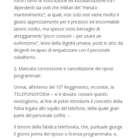
forte i sensi di frustrazione ed insoddisfazione tra i
dipendenti sia civili che militari del “minuto
mantenimento”, ai quali, non solo non viene rivolto il
giusto apprezzamento per il prezioso ed encomiabile
lavoro svolto, ma spesso sono bersaglio di
atteggiamenti “poco consoni – per usare un
eufemismo”, lesivi della dignità umana, posti in atto da
dirigenti incapaci di empatizzare con il personale
subalterno.
2. Mancata concessione e cancellazione dei riposi
programmati:
Ormai, all’interno del 10° Reggimento, incombe, la
TELEFONOFOBIA – si è dovuto coniare questo
neologismo, al fine di poter introdurre il concetto della
fobia legata allo squillo del telefono, della quale gran
parte del personale soffre. –
Il timore della fatidica telefonata, che, puntuale giunge
il giorno prima del riposo o licenza programmata, e,