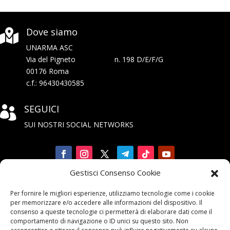
Dove siamo

UNARMA ASC
Via del Pigneto n. 198 D/E/F/G
00176 Roma
c.f.: 96430430585
SEGUICI

SUI NOSTRI SOCIAL NETWORKS
Gestisci Consenso Cookie
Iscriviti

Per fornire le migliori esperienze, utilizziamo tecnologie come i cookie
alla Newsletter
per memorizzare e/o accedere alle informazioni del dispositivo. Il
consenso a queste tecnologie ci permetterà di elaborare dati come il
comportamento di navigazione o ID unici su questo sito. Non