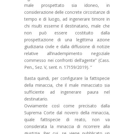
male prospettato sia idoneo, in
considerazione delle concrete circostanze di
tempo e di luogo, ad ingenerare timore in
chi risulti esserne il destinatario, male che
non può essere costituito dalla
prospettazione di una legittima azione
giudiziaria civile e dalla diffusione di notizie
relative all’inadempimento negoziale
commesso nei confronti dell’agente” (Cass.
Pen., Sez. V, sent. n. 17159/2019). “
Basta quindi, per configurare la fattispecie
della minaccia, che il male minacciato sia
sufficiente ad ingenerare paura nel
destinatario.
Ovviamente così come precisato dalla
Suprema Corte dal novero della minaccia,
quale fattispecie di reato, non va
considerata la minaccia di ricorrere alla
giustizia. Per cui, se viene pubblicato un