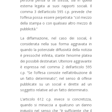
persona pensa di sé stessa, sia in quella
esterna legata ai suoi rapporti sociali. Il
comma 3 dell’articolo 595 c.p. prevede che
l’offesa possa essere perpetrata “col mezzo
della stampa o con qualsiasi altro mezzo di
pubblicità.”
La diffamazione, nel caso dei social, è
considerata nella sua forma aggravata in
quando la potenziale diffusività della notizia
è pressoché infinita, stante l’enorme platea
dei possibili destinatari. Ulteriore aggravante
è espressa nel comma 2 dell’articolo 595
c.p. “Se l’offesa consiste nell’attribuzione di
un fatto determinato”; nel senso di offese
pubblicate su un social e dirette ad un
soggetto relative ad un fatto determinato.
L’articolo 612 c.p. invece si concretizza,
quando si minaccia a qualcuno un danno
ingiusto nel senso che “è sufficiente che il