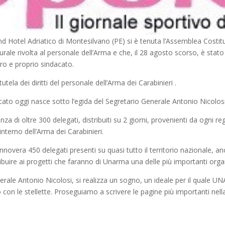
nd Hotel Adriatico di Montesilvano (PE) si è tenuta l’Assemblea Costi
urale rivolta al personale dell’Arma e che, il 28 agosto scorso, è stat
ero e proprio sindacato.
tutela dei diritti del personale dell’Arma dei Carabinieri .
ato oggi nasce sotto l’egida del Segretario Generale Antonio Nicolosi ch
 di oltre 300 delegati, distribuiti su 2 giorni, provenienti da ogni reg
nterno dell’Arma dei Carabinieri.
novera 450 delegati presenti su quasi tutto il territorio nazionale, a
buire ai progetti che faranno di Unarma una delle più importanti organi
nerale Antonio Nicolosi, si realizza un sogno, un ideale per il quale UNA
con le stellette. Proseguiamo a scrivere le pagine più importanti nella 