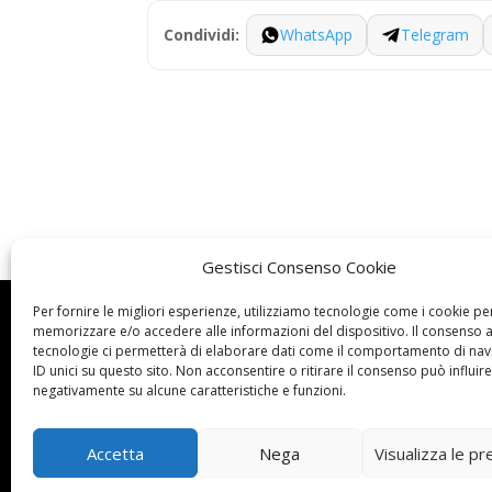
WhatsApp
Telegram
Condividi:
Gestisci Consenso Cookie
Per fornire le migliori esperienze, utilizziamo tecnologie come i cookie pe
Dove siamo

memorizzare e/o accedere alle informazioni del dispositivo. Il consenso 
tecnologie ci permetterà di elaborare dati come il comportamento di nav
UNARMA ASC
ID unici su questo sito. Non acconsentire o ritirare il consenso può influire
Via del Pigneto
negativamente su alcune caratteristiche e funzioni.
n. 198 D/E/F/G
00176 Roma
Accetta
Nega
Visualizza le p
c.f.: 96430430585