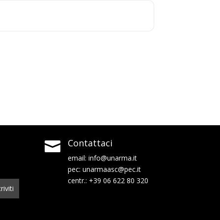
Contattaci

email:
info@unarma.it
pec:
unarmaasc@pec.it
centr.: +39 06 622 80 320