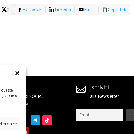
X
Facebook
LinkedIn
Email
Copia link
r
SEGUICI
Iscriviti


a queste
igazione o
SUI NOSTRI SOCIAL
alla Newsletter
NETWORKS
referenze