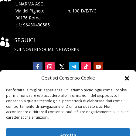
UNARMA ASC
Via del Pigneto n. 198 D/E/F/G
00176 Roma
c.f.: 96430430585
SEGUICI

SUI NOSTRI SOCIAL NETWORKS
Gestisci Consenso Cookie
Iscriviti

Per fornire le migliori esperienze, utilizziamo tecnologie come i cookie
alla Newsletter
per memorizzare e/o accedere alle informazioni del dispositivo. Il
consenso a queste tecnologie ci permetterà di elaborare dati come il
comportamento di navigazione o ID unici su questo sito. Non
acconsentire o ritirare il consenso può influire negativamente su alcune
caratteristiche e funzioni.
Accetta