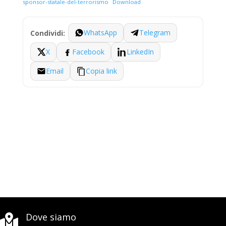
sponsor-statale-del-terrorismo
Download
WhatsApp
Telegram
Condividi:
X
Facebook
LinkedIn
Email
Copia link
Dove siamo
