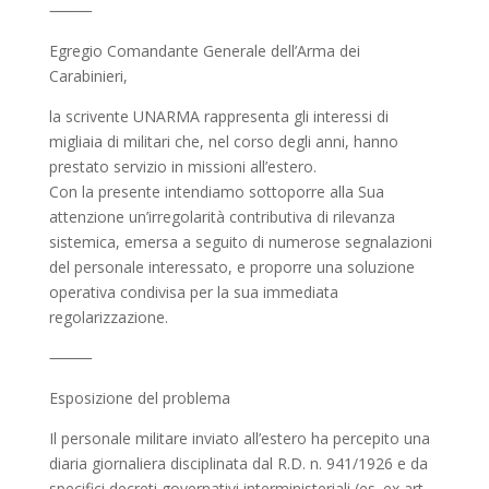
⸻
Egregio Comandante Generale dell’Arma dei
Carabinieri,
la scrivente UNARMA rappresenta gli interessi di
migliaia di militari che, nel corso degli anni, hanno
prestato servizio in missioni all’estero.
Con la presente intendiamo sottoporre alla Sua
attenzione un’irregolarità contributiva di rilevanza
sistemica, emersa a seguito di numerose segnalazioni
del personale interessato, e proporre una soluzione
operativa condivisa per la sua immediata
regolarizzazione.
⸻
Esposizione del problema
Il personale militare inviato all’estero ha percepito una
diaria giornaliera disciplinata dal R.D. n. 941/1926 e da
specifici decreti governativi interministeriali (es. ex art.