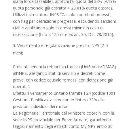
diaria lorda tassabile), applichi l’aliquota del 33% (9,19%
quota personale già detratta + 23,81% quota datore).
Utilizzi il simulatore INPS “Calcolo contributi omessi”,
con flag per detrazione pregressa, escludendo sanzioni
civili e applicando solo interessi minimi in caso di
rateizzazione (fino a 120 rate ex art. 30, D.L. 78/2010).
Versamento e regolarizzazione presso INPS (2–3
mesi)
Presenti denuncia retributiva tardiva (UniEmens/DMAG)
all’INPS, allegando stati di servizio e decreti come
prova, con codice causale “omessi con detrazione già
operata”.
Effettui il versamento unitario tramite F24 (codice 1001
Gestione Pubblica), accreditando l’intero 33% alle
posizioni individuali dei militari.
La Ragioneria Territoriale del Ministero coordini con la
sede INPS provinciale per Forze Armate, garantendo
l’aggiornamento degli estratti conto MyINPS entro 30