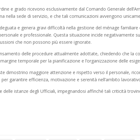
ni ordine e grado ricevono esclusivamente dal Comando Generale dell’Arm
erma nella sede di servizio, e che tali comunicazioni avvengono unicam
nadeguata e genera gravi difficoltà nella gestione del ménage familiar
 personale e professionale. Questa situazione incide negativamente sull
percussioni che non possono più essere ignorate.
samento delle procedure attualmente adottate, chiedendo che la com
argine temporale per la pianificazione e l’organizzazione delle esigen
ste dimostrino maggiore attenzione e rispetto verso il personale, rico
le per garantire efficienza, motivazione e serenità nell’ambito lavorativ
delle istanze degli Ufficiali, impegnandosi affinché tali criticità trov