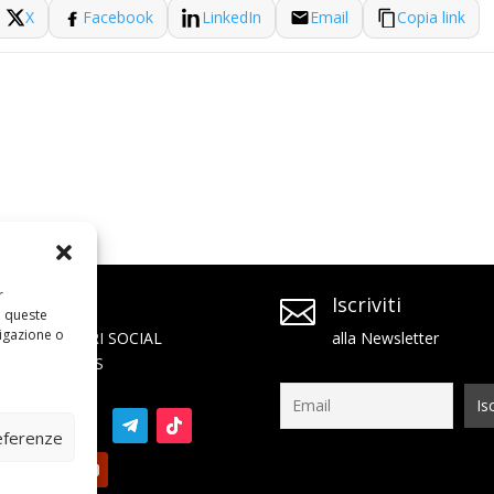
X
Facebook
LinkedIn
Email
Copia link
r
SEGUICI
Iscriviti


a queste
igazione o
SUI NOSTRI SOCIAL
alla Newsletter
NETWORKS
referenze