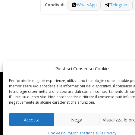
WhatsApp
Telegram
Condividi:
Gestisci Consenso Cookie
Per fornire le migliori esperienze, utilizziamo tecnologie come i cookie pe
Dove siamo

memorizzare e/o accedere alle informazioni del dispositivo. Il consenso 
tecnologie ci permetterà di elaborare dati come il comportamento di nav
UNARMA ASC
ID unici su questo sito. Non acconsentire o ritirare il consenso può influire
Via del Pigneto
negativamente su alcune caratteristiche e funzioni.
n. 198 D/E/F/G
00176 Roma
Accetta
Nega
Visualizza le p
c.f.: 96430430585
Cookie Policy
Dichiarazione sulla Privacy