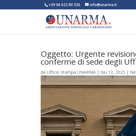
+39 06 622 80 320
info@unarma.it
Oggetto: Urgente revisione
conferme di sede degli Uffic
da
Ufficio Stampa UNARMA
|
Giu 12, 2025
|
Ne