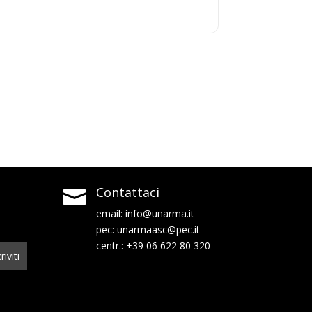
Contattaci

email:
info@unarma.it
pec:
unarmaasc@pec.it
centr.: +39 06 622 80 320