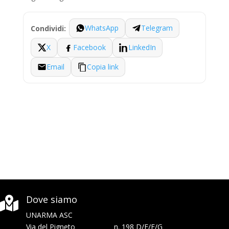
WhatsApp
Telegram
Condividi:
X
Facebook
LinkedIn
Email
Copia link
Dove siamo

UNARMA ASC
Via del Pigneto n. 198 D/E/F/G