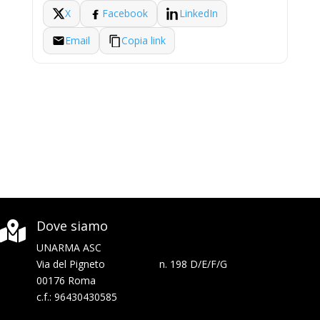
X
Facebook
LinkedIn
Email
Copia link
Dove siamo

UNARMA ASC
Via del Pigneto n. 198 D/E/F/G
00176 Roma
c.f.: 96430430585