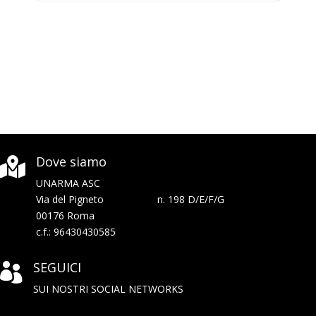
Dove siamo

UNARMA ASC
Via del Pigneto n. 198 D/E/F/G
00176 Roma
c.f.: 96430430585
SEGUICI

SUI NOSTRI SOCIAL NETWORKS