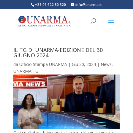
+39 06 622 80 320
info@unarma.it
IL TG DI UNARMA-EDIZIONE DEL 30
GIUGNO 2024
da
Ufficio Stampa UNARMA
|
Giu 30, 2024
|
News
,
UNARMA TG
Cari spettatori, benvenuti a Unarma News, la vostra