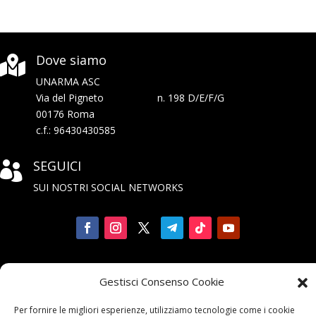
Dove siamo

UNARMA ASC
Via del Pigneto n. 198 D/E/F/G
00176 Roma
c.f.: 96430430585
SEGUICI

SUI NOSTRI SOCIAL NETWORKS
Iscriviti

Gestisci Consenso Cookie
alla Newsletter
Per fornire le migliori esperienze, utilizziamo tecnologie come i cookie