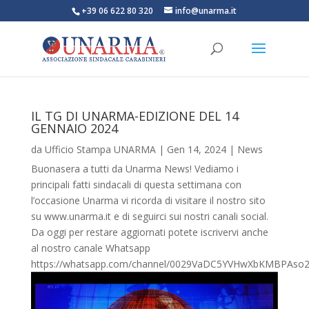
+39 06 622 80 320
info@unarma.it
IL TG DI UNARMA-EDIZIONE DEL 14
GENNAIO 2024
da
Ufficio Stampa UNARMA
|
Gen 14, 2024
|
News
Buonasera a tutti da Unarma News! Vediamo i
principali fatti sindacali di questa settimana con
l’occasione Unarma vi ricorda di visitare il nostro sito
su www.unarma.it e di seguirci sui nostri canali social.
Da oggi per restare aggiornati potete iscrivervi anche
al nostro canale Whatsapp
https://whatsapp.com/channel/0029VaDC5YVHwXbKMBPAso