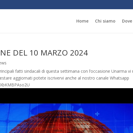
Home
Chi siamo
Dove
ONE DEL 10 MARZO 2024
ews
ipali fatti sindacali di questa settimana con l’occasione Unarma vi ri
r restare aggiornati potete iscrivervi anche al nostro canale Whatsapp
HwXbKMBPAso2U