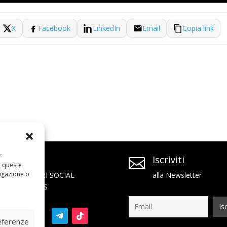
X
Facebook
LinkedIn
Email
Copia link
r
SEGUICI
Iscriviti


a queste
igazione o
SUI NOSTRI SOCIAL
alla Newsletter
NETWORKS
referenze