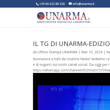
+39 06 622 80 320
info@unarma.it
IL TG DI UNARMA-EDIZI
da
Ufficio Stampa UNARMA
|
Mar 10, 2024
|
N
Buonasera a tutti da Unarma News! Vediamo i princ
e di seguirci sui nostri canali social. Da oggi pe
https://whatsapp.com/channel/0029VaDC5YV