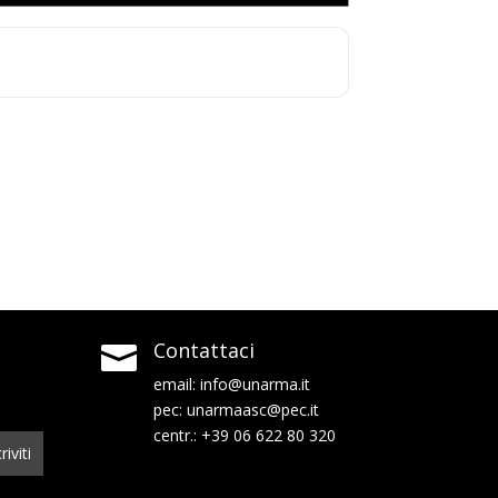
Contattaci

email:
info@unarma.it
pec:
unarmaasc@pec.it
centr.: +39 06 622 80 320