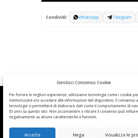
WhatsApp
Telegram
Condividi:
Gestisci Consenso Cookie
Per fornire le migliori esperienze, utilizziamo tecnologie come i cookie pe
Dove siamo

memorizzare e/o accedere alle informazioni del dispositivo. Il consenso 
tecnologie ci permetterà di elaborare dati come il comportamento di nav
UNARMA ASC
ID unici su questo sito. Non acconsentire o ritirare il consenso può influire
Via del Pigneto
negativamente su alcune caratteristiche e funzioni.
n. 198 D/E/F/G
00176 Roma
Accetta
Nega
Visualizza le p
c.f.: 96430430585