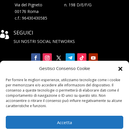
Via del Pigneto n. 198 D/E/F/G
00176 Roma
c.f.: 96430430585
SEGUICI

SUI NOSTRI SOCIAL NETWORKS
Gestisci Consenso Cookie
Iscriviti

Per fornire le migliori esperienze, utilizziamo tecnologie come i cookie
alla Newsletter
per memorizzare e/o accedere alle informazioni del dispositivo. Il
consenso a queste tecnologie ci permetterà di elaborare dati come il
comportamento di navigazione o ID unici su questo sito. Non
acconsentire o ritirare il consenso può influire negativamente su alcune
caratteristiche e funzioni.
Accetta