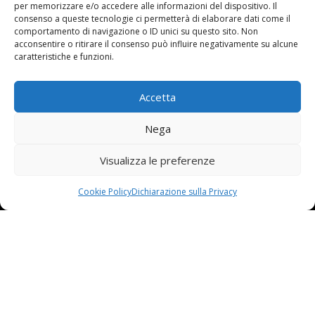
SUI NOSTRI SOCIAL NETWORKS
SUI NOSTRI SOCIAL NETWORKS
per memorizzare e/o accedere alle informazioni del dispositivo. Il
consenso a queste tecnologie ci permetterà di elaborare dati come il
comportamento di navigazione o ID unici su questo sito. Non
acconsentire o ritirare il consenso può influire negativamente su alcune
caratteristiche e funzioni.
Iscriviti
Iscriviti


Accetta
alla Newsletter
alla Newsletter
Nega
Visualizza le preferenze
Cookie Policy
Dichiarazione sulla Privacy
Contattaci
Contattaci


email:
email:
info@unarma.it
info@unarma.it
pec:
pec:
unarmaasc@pec.it
unarmaasc@pec.it
centr.: +39 06 622 80 320
centr.: +39 06 622 80 320