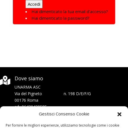
Hai dimenticato la tua email d'accesso?
Hai dimenticato la password?
Dove siamo
Dove siamo


UNARMA ASC
UNARMA ASC
Via del Pigneto n. 198 D/E/F/G
Via del Pigneto n. 198 D/E/F/G
00176 Roma
00176 Roma
c.f.: 96430430585
c.f.: 96430430585
Gestisci Consenso Cookie
SEGUICI
SEGUICI


Per fornire le migliori esperienze, utilizziamo tecnologie come i cookie