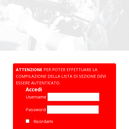
ATTENZIONE
PER POTER EFFETTUARE LA
COMPILAZIONE DELLA LISTA DI SEZIONE DEVI
ESSERE AUTENTICATO.
Accedi
Username
Password
Ricordami