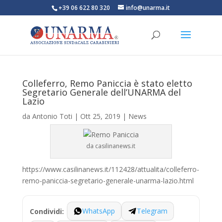
+39 06 622 80 320
info@unarma.it
Colleferro, Remo Paniccia è stato eletto
Segretario Generale dell’UNARMA del
Lazio
da
Antonio Toti
|
Ott 25, 2019
|
News
da casilinanews.it
https://www.casilinanews.it/112428/attualita/colleferro-
remo-paniccia-segretario-generale-unarma-lazio.html
WhatsApp
Telegram
Condividi: