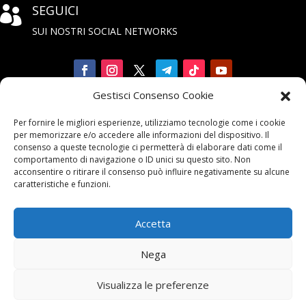
SEGUICI

SUI NOSTRI SOCIAL NETWORKS
Gestisci Consenso Cookie
Iscriviti

Per fornire le migliori esperienze, utilizziamo tecnologie come i cookie
alla Newsletter
per memorizzare e/o accedere alle informazioni del dispositivo. Il
consenso a queste tecnologie ci permetterà di elaborare dati come il
comportamento di navigazione o ID unici su questo sito. Non
acconsentire o ritirare il consenso può influire negativamente su alcune
caratteristiche e funzioni.
Accetta
Contattaci

Nega
email:
info@unarma.it
Visualizza le preferenze
pec:
unarmaasc@pec.it
centr.: +39 06 622 80 320