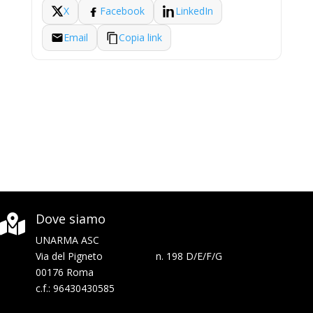
X
Facebook
LinkedIn
Email
Copia link
Dove siamo

UNARMA ASC
Via del Pigneto n. 198 D/E/F/G
00176 Roma
c.f.: 96430430585