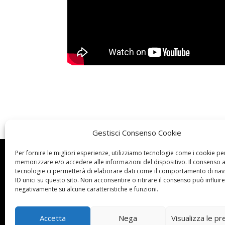
Gestisci Consenso Cookie
Per fornire le migliori esperienze, utilizziamo tecnologie come i cookie pe
Dove siamo
Dove siamo


memorizzare e/o accedere alle informazioni del dispositivo. Il consenso 
tecnologie ci permetterà di elaborare dati come il comportamento di nav
UNARMA ASC
UNARMA ASC
ID unici su questo sito. Non acconsentire o ritirare il consenso può influire
Via del Pigneto
Via del Pigneto
negativamente su alcune caratteristiche e funzioni.
n. 198 D/E/F/G
n. 198 D/E/F/G
00176 Roma
00176 Roma
Accetta
Nega
Visualizza le p
c.f.: 96430430585
c.f.: 96430430585