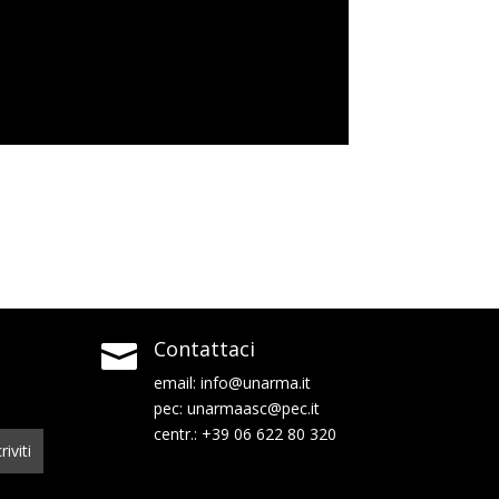
Contattaci
Contattaci


email:
email:
info@unarma.it
info@unarma.it
pec:
pec:
unarmaasc@pec.it
unarmaasc@pec.it
centr.: +39 06 622 80 320
centr.: +39 06 622 80 320