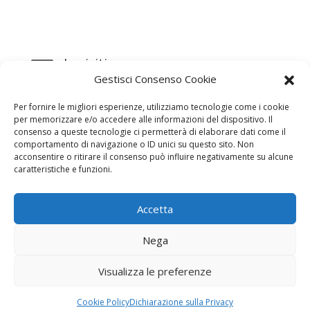
Iscriviti

Gestisci Consenso Cookie
alla Newsletter
Per fornire le migliori esperienze, utilizziamo tecnologie come i cookie
per memorizzare e/o accedere alle informazioni del dispositivo. Il
consenso a queste tecnologie ci permetterà di elaborare dati come il
comportamento di navigazione o ID unici su questo sito. Non
acconsentire o ritirare il consenso può influire negativamente su alcune
caratteristiche e funzioni.
Contattaci

Accetta
email:
info@unarma.it
Nega
pec:
unarmaasc@pec.it
centr.: +39 06 622 80 320
Visualizza le preferenze
Cookie Policy
Dichiarazione sulla Privacy