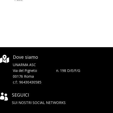
Dove siamo

UNARMA ASC
Via del Pigneto n. 198 D/E/F/G
00176 Roma
c.f.: 96430430585
SEGUICI

SUI NOSTRI SOCIAL NETWORKS