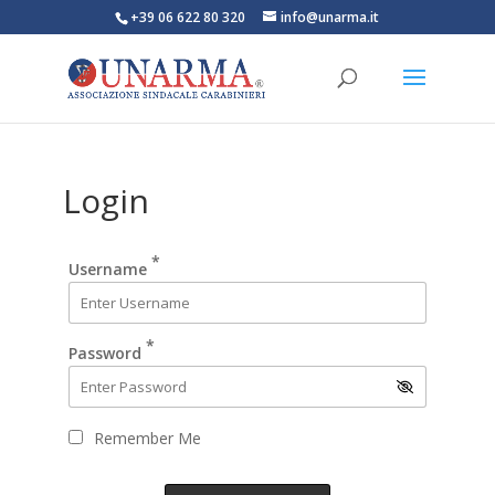
+39 06 622 80 320
info@unarma.it
Login
*
Username
*
Password
Remember Me